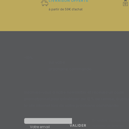
LIVRAISON OFFERTE
à partir de 59€ d’achat
-10%
sur votre
prochaine commande
Inscrivez-vous à notre newsletter et recevez un code
promotionnel pour bénéficier de 10 % de remise, à utilise
le site internet lors de votre prochaine commande.
En validant, j'accepte de r
newsletter de Synergia.
Votre email