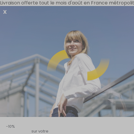
Livraison offerte tout le mois d'août en France métropolit
X
Vos besoins
Offres spéciales
Gamme D-Stres
Accueil
–
Circulation & système cardiovasculaire
–
Tous nos consei
Z
Organe sensoriel, barrière phy
La peau constitue l’interface q
climat…), elle subit en per
alimentation saine, soins 
-10%
sur votre