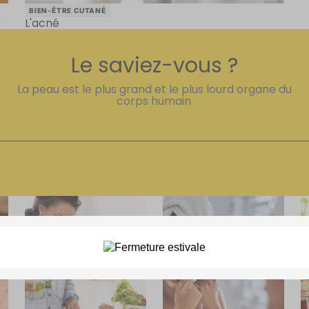
BIEN-ÊTRE CUTANÉ
?
L'acné
Le saviez-vous ?
La peau est le plus grand et le plus lourd organe du
corps humain.