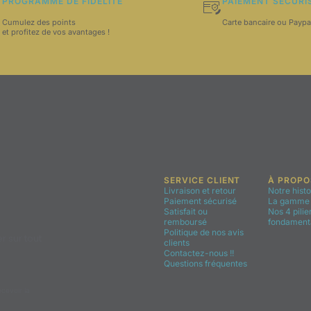
PROGRAMME DE FIDÉLITÉ
PAIEMENT SÉCURI
Cumulez des points
Carte bancaire ou Paypa
et profitez de vos avantages !
SERVICE CLIENT
À PROPO
Livraison et retour
Notre histo
Paiement sécurisé
La gamme 
Satisfait ou
Nos 4 pilie
remboursé
fondament
Politique de nos avis
r sur tout
clients
Contactez-nous !!
Questions fréquentes
ecevoir la