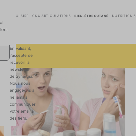
DIOVASCULAIRE
OS & ARTICULATIONS
BIEN-ÊTRE CUTANÉ
NUTRITION B
el
 lors
En validant,
j'accepte de
recevoir la
newsletter
de Synergia.
Nous nous
engageons à
ne jamais
communiquer
votre email à
des tiers.