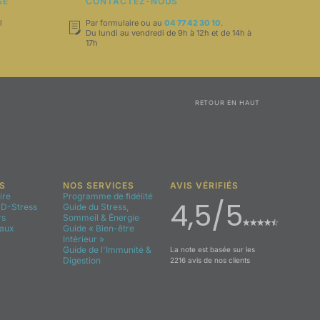
SÉ
CONTACTEZ-NOUS
l
Par formulaire ou au
04 77 42 30 10
.
Du lundi au vendredi de 9h à 12h et de 14h à
17h
RETOUR EN HAUT
S
NOS SERVICES
AVIS VÉRIFIÉS
ire
Programme de fidélité
4,5/5
D-Stress
Guide du Stress,
rs
Sommeil & Énergie
aux
Guide « Bien-être
Intérieur »
Guide de l'Immunité &
La note est basée sur les
Digestion
2216 avis de nos clients