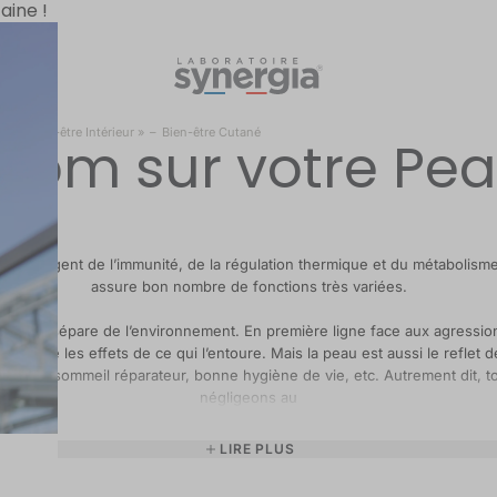
aine !
s
ls « Bien-être Intérieur »
–
Bien-être Cutané
oom sur votre Pe
sique, agent de l’immunité, de la régulation thermique et du métabolism
assure bon nombre de fonctions très variées.
ui nous sépare de l’environnement. En première ligne face aux agressions
manence les effets de ce qui l’entoure. Mais la peau est aussi le reflet de
adaptés, sommeil réparateur, bonne hygiène de vie, etc. Autrement dit, 
négligeons au
LIRE PLUS