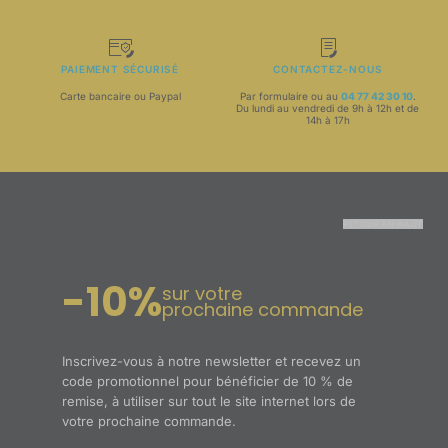
PAIEMENT SÉCURISÉ
CONTACTEZ-NOUS
Carte bancaire ou Paypal
Par formulaire ou au
04 77 42 30 10
.
Du lundi au vendredi de 9h à 12h et de
14h à 17h
RETOUR EN HAUT
-10%
sur votre
prochaine commande
Inscrivez-vous à notre newsletter et recevez un
code promotionnel pour bénéficier de 10 % de
remise, à utiliser sur tout le site internet lors de
votre prochaine commande.