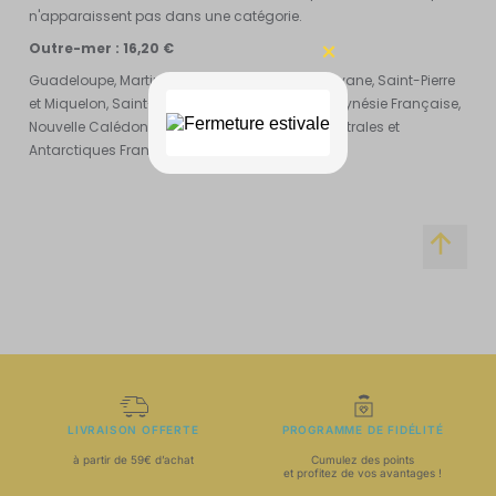
n'apparaissent pas dans une catégorie.
Outre-mer : 16,20 €
Guadeloupe, Martinique, Mayotte, Réunion, Guyane, Saint-Pierre
et Miquelon, Saint-Martin, Saint Barthélémy. Polynésie Française,
Nouvelle Calédonie, Wallis et Futuna, Terres Australes et
Antarctiques Françaises.
LIVRAISON OFFERTE
PROGRAMME DE FIDÉLITÉ
à partir de 59€ d’achat
Cumulez des points
et profitez de vos avantages !