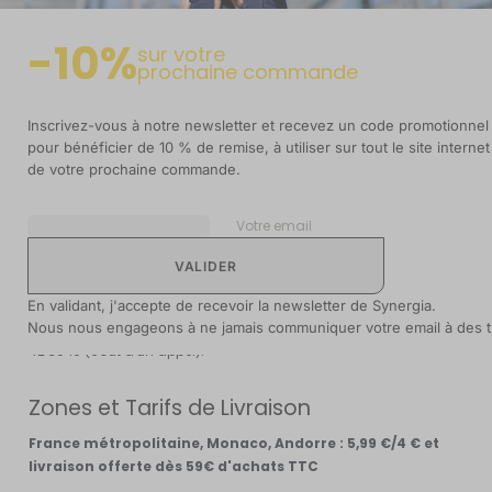
le jour même.
Dès que votre commande est traitée, vous recevez un email
-10%
sur votre
confirmant l’envoi de votre commande en So Colissimo
prochaine commande
accompagné du numéro de suivi Colissimo.
Le délai de livraison est alors de 72h (3 jours ouvrables pour les
Inscrivez-vous à notre newsletter et recevez un code promotionnel
envois en France métropolitaine, y compris la Corse).
pour bénéficier de 10 % de remise, à utiliser sur tout le site internet
de votre prochaine commande.
Pour toute autre destination merci de nous consulter.
Attention, si vous choisissez de régler par chèque, votre
Votre email
commande ne pourra être traitée qu’après réception de votre
règlement. Pour plus de rapidité, choisissez le règlement par
carte bancaire ou par PayPal ! Les frais d'expédition
comprennent l'emballage, la manutention et les frais postaux.
En validant, j'accepte de recevoir la newsletter de Synergia.
Nous nous engageons à ne jamais communiquer votre email à des ti
En cas de problème de livraison, merci de nous appeler au 04 77
42 30 10 (coût d'un appel).
Zones et Tarifs de Livraison
France métropolitaine, Monaco, Andorre : 5,99 €/4 € et
livraison offerte dès 59€ d'achats TTC