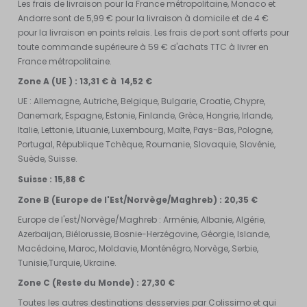
Les frais de livraison pour la France métropolitaine, Monaco et
Andorre sont de 5,99 € pour la livraison à domicile et de 4 €
pour la livraison en points relais. Les frais de port sont offerts pour
toute commande supérieure à 59 € d'achats TTC à livrer en
France métropolitaine.
Zone A (UE ) : 13,31 € à 14,52 €
UE : Allemagne, Autriche, Belgique, Bulgarie, Croatie, Chypre,
Danemark, Espagne, Estonie, Finlande, Grèce, Hongrie, Irlande,
Italie, Lettonie, Lituanie, Luxembourg, Malte, Pays-Bas, Pologne,
Portugal, République Tchèque, Roumanie, Slovaquie, Slovénie,
Suède, Suisse.
Suisse : 15,88 €
Zone B (Europe de l'Est/Norvège/Maghreb) : 20,35 €
Europe de l'est/Norvège/Maghreb : Arménie, Albanie, Algérie,
Azerbaijan, Biélorussie, Bosnie-Herzégovine, Géorgie, Islande,
Macédoine, Maroc, Moldavie, Monténégro, Norvège, Serbie,
Tunisie,Turquie, Ukraine.
Zone C (Reste du Monde) : 27,30 €
Toutes les autres destinations desservies par Colissimo et qui