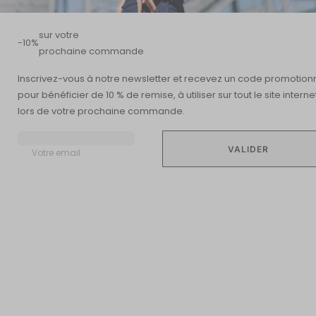
ossature solide et un bien-être osseux et articulaire.
sur votre
-10%
prochaine commande
Inscrivez-vous à notre newsletter et recevez un code promotion
pour bénéficier de 10 % de remise, à utiliser sur tout le site interne
lors de votre prochaine commande.
Bi-Ostéo
Bi-Ostéo Densité
Votre email
Capital osseux
Capital osseux
16,80 €
8,16 €
20,40 €
DÉCOUVRIR
DÉCOUVRIR
-15%
EXCLU WEB