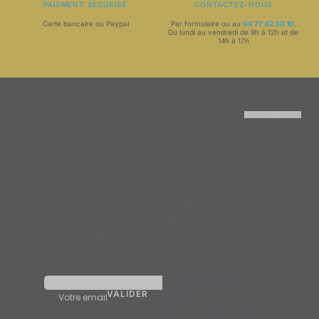
PAIEMENT SÉCURISÉ
CONTACTEZ-NOUS
Carte bancaire ou Paypal
Par formulaire ou au
04 77 42 30 10
.
Du lundi au vendredi de 9h à 12h et de
14h à 17h
RETOUR EN HAUT
sur votre
-10%
prochaine commande
Inscrivez-vous à notre newsletter et recevez un
code promotionnel pour bénéficier de 10 % de
remise, à utiliser sur tout le site internet lors de
votre prochaine commande.
En validant, j'accepte de
recevoir la newsletter de
Votre email
Synergia.
Nous nous engageons à ne