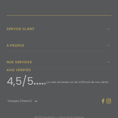
jamais communiquer votre email
à des tiers.
SERVICE CLIENT
À PROPOS
NOS SERVICES
AVIS VÉRIFIÉS
4,5/5
La note est basée sur les 2216 avis de nos clients
©’26 Synergia — Tout droit réservé