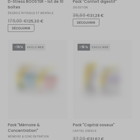
D-Stress BOOSTER - lot de 10
Pack "Confort digestif"
boîtes
DIGESTION
ÉNERGIE PHYSIQUE ET MENTALE
36,80 €
31,28 €
179,00 €
125,30 €
DÉCOUVRIR
DÉCOUVRIR
-15%
-15%
EXCLU WEB
EXCLU WEB
Pack "Mémoire &
Pack "Capital osseux"
Concentration"
CAPITAL OSSEUX
MÉMOIRE & CONCENTRATION
37,20 €
31,62 €