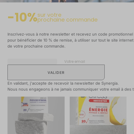
-10%
sur votre
prochaine commande
Maxi-Clean DÉTOX & SANTÉ
D-Stress ÉQUILIBRE ENFANT
INTESTINALE
GESTION DU STRESS
Inscrivez-vous à notre newsletter et recevez un code promotionnel
SPHÈRE DIGESTIVE
11,90 €
pour bénéficier de 10 % de remise, à utiliser sur tout le site internet
17,90 €
DÉCOUVRIR
de votre prochaine commande.
DÉCOUVRIR
Votre email
BEST SELLER
BEST SELLER
En validant, j'accepte de recevoir la newsletter de Synergia.
Nous nous engageons à ne jamais communiquer votre email à des ti