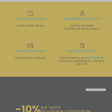
LIVRAISON OFFERTE
PROGRAMME DE FIDÉLITÉ
à partir de 59€ d’achat
Cumulez des points
et profitez de vos avantages !
PAIEMENT SÉCURISÉ
CONTACTEZ-NOUS
Carte bancaire ou Paypal
Par formulaire ou au
04 77 42 30 10
.
Du lundi au vendredi de 9h à 12h et de
14h à 17h
RETOUR EN HAUT
-10%
sur votre
prochaine commande