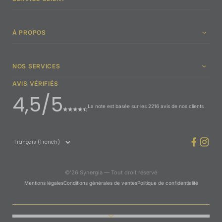
À PROPOS
NOS SERVICES
AVIS VÉRIFIÉS
4,5/5
La note est basée sur les 2216 avis de nos clients
©’26 Synergia — Tout droit réservé
Mentions légales
Conditions générales de ventes
Politique de confidentialité
Afficher ou masquer les lien