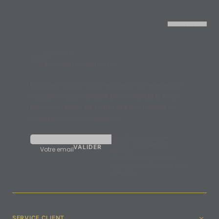
RETOUR EN HAUT
sur votre
-10%
prochaine commande
Inscrivez-vous à notre newsletter et recevez un
code promotionnel pour bénéficier de 10 % de
remise, à utiliser sur tout le site internet lors de
votre prochaine commande.
En validant, j'accepte de
recevoir la newsletter de
Votre email
Synergia.
Nous nous engageons à ne
jamais communiquer votre email
à des tiers.
SERVICE CLIENT