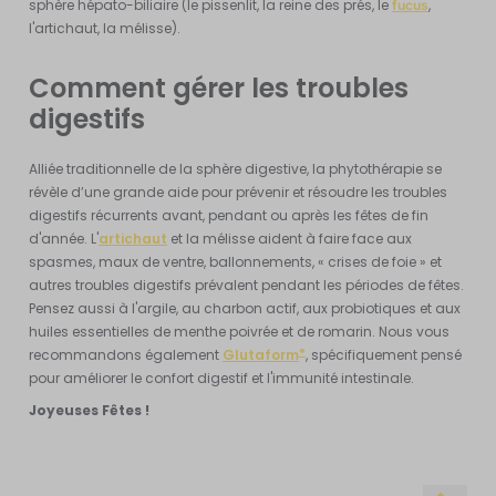
sphère hépato-biliaire
(le
pissenlit
, la
reine des prés
, le
,
fucus
l'artichaut, la
mélisse
).
Comment gérer les troubles
digestifs
Alliée traditionnelle de la sphère digestive, la phytothérapie se
révèle d’une grande aide pour prévenir et résoudre les troubles
digestifs récurrents avant, pendant ou après les fêtes de fin
d'année. L'
artichaut
et la mélisse aident à faire face aux
spasmes, maux de ventre, ballonnements, « crises de foie » et
autres troubles digestifs prévalent pendant les périodes de fêtes.
Pensez aussi à l'argile, au charbon actif, aux probiotiques et aux
huiles essentielles de menthe poivrée et de romarin. Nous vous
®
recommandons également
Glutaform
, spécifiquement pensé
pour améliorer le confort digestif et l'immunité intestinale.
Joyeuses Fêtes !