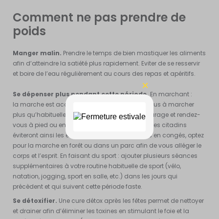
Comment ne pas prendre de
poids
Manger malin.
Prendre le temps de bien mastiquer les aliments
afin d’atteindre la satiété plus rapidement. Eviter de se resservir
et boire de l’eau régulièrement au cours des repas et apéritifs.
Se dépenser plus pendant cette période.
En marchant :
la marche est accessible à tous, astreignez-vous à marcher
plus qu’habituellement : laisser la voiture au garage et rendez-
vous à pied ou en vélo sur votre lieu de travail. Les citadins
éviteront ainsi les embouteillages ! Si vous êtes en congés, optez
pour la marche en forêt ou dans un parc afin de vous alléger le
corps et l’esprit. En faisant du sport : ajouter plusieurs séances
supplémentaires à votre routine habituelle de sport (vélo,
natation, jogging, sport en salle, etc.) dans les jours qui
précèdent et qui suivent cette période faste.
Se détoxifier.
Une cure détox après les fêtes permet de nettoyer
et drainer afin d’éliminer les toxines en stimulant le foie et la