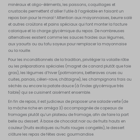
minéraux et oligo-éléments, les poissons, coquillages et
crustacés permettent d’allier l’utile à l’agréable en faisant un
repas bon pour le moral ! Attention aux mayonnaises, beurre salé
et autres croûtons et pains spéciaux qui font monter la facture
calorique et la charge glycémique du repas. De nombreuses
alternatives existent comme les sauces froides aux légumes,
aux yaourts ou au tofu soyeux pour remplacer la mayonnaise
ou la rouille.
Pour les inconditionnels de la tradition, privilégier la volaille rôtie
ou les préparations spéciales (magret de canard plutôt que foie
gras), les légumes d’hiver (potimarrons, betteraves crues ou
cuites, panais, céleri-rave, châtaigne), les champignons frais ou
séchés ou encore la patate douce (à l'index glycémique très
faible) qui se cuisinent aisément ensemble.
En fin de repas, il est judicieux de proposer une salade verte (de
la mâche riche en oméga 3) accompagnée de copeaux de
fromages plutôt qu’un plateau de fromage, afin de faire la part
belle au dessert. À base de chocolat noir ou de fruits hauts en
couleur (fruits exotiques ou fruits rouges congelés), le dessert
clôture les repas de fêtes avec gourmandise.