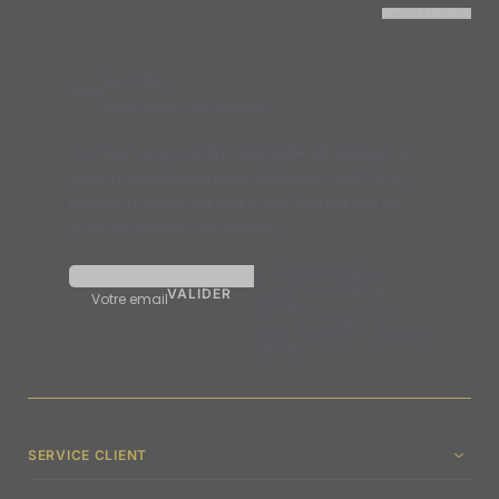
RETOUR EN HAUT
sur votre
-10%
prochaine commande
Inscrivez-vous à notre newsletter et recevez un
code promotionnel pour bénéficier de 10 % de
remise, à utiliser sur tout le site internet lors de
votre prochaine commande.
En validant, j'accepte de
recevoir la newsletter de
Votre email
Synergia.
Nous nous engageons à ne
jamais communiquer votre email
à des tiers.
SERVICE CLIENT