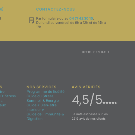
SÉ
CONTACTEZ-NOUS
l
Par formulaire ou au
04 77 42 30 10
.
Du lundi au vendredi de 9h à 12h et de 14h à
17h
RETOUR EN HAUT
S
NOS SERVICES
AVIS VÉRIFIÉS
ire
Programme de fidélité
4,5/5
D-Stress
Guide du Stress,
rs
Sommeil & Énergie
aux
Guide « Bien-être
Intérieur »
Guide de l'Immunité &
La note est basée sur les
Digestion
2216 avis de nos clients