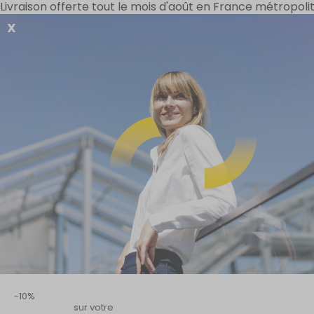
Livraison offerte tout le mois d'août en France métropolit
X
VOS BESOINS
OFFRES SPÉCIALES
GAMME D-STRESS
Accueil
–
DEMANDE DE CATALOGUE
DE
Sommaire
-10%
sur votre