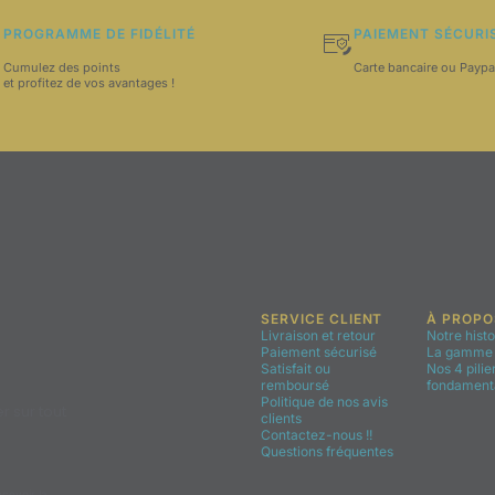
PROGRAMME DE FIDÉLITÉ
PAIEMENT SÉCURI
Cumulez des points
Carte bancaire ou Paypa
et profitez de vos avantages !
SERVICE CLIENT
À PROPO
Livraison et retour
Notre histo
Paiement sécurisé
La gamme 
Satisfait ou
Nos 4 pilie
remboursé
fondament
Politique de nos avis
r sur tout
clients
Contactez-nous !!
Questions fréquentes
ecevoir la