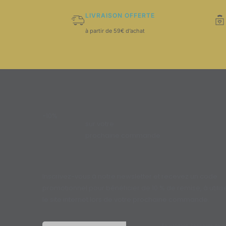
LIVRAISON OFFERTE
à partir de 59€ d’achat
-10%
sur votre
prochaine commande
Inscrivez-vous à notre newsletter et recevez un code
promotionnel pour bénéficier de 10 % de remise, à utilise
le site internet lors de votre prochaine commande.
En validant, j'accepte de r